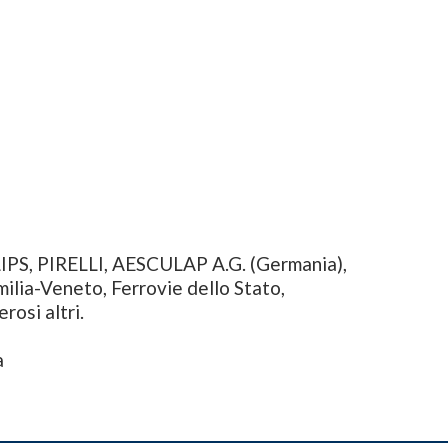
, PIRELLI, AESCULAP A.G. (Germania),
a-Veneto, Ferrovie dello Stato,
si altri.
a